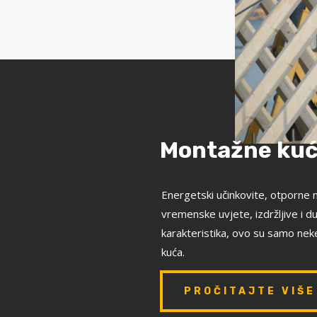
Montažne ku
Energetski učinkovite, otporne n
vremenske uvjete, izdržljive i du
karakteristika, ovo su samo ne
kuća.
PROČITAJTE VIŠE