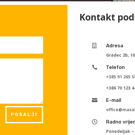
Kontakt pod
s

Adresa
Gradec 2b, 1

Telefon
+385 91 265 5
+386 70 123 4

E-mail
office@masa
POŠALJI

Radno vrije
Ponedeljak – 