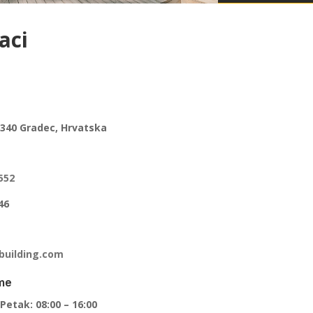
aci
0340 Gradec, Hrvatska
552
46
building.com
me
Petak: 08:00 – 16:00