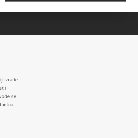
ji izrade
t i
zvode se
stantna