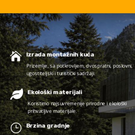

Izrada montažnih kuća
Prizemlje, sa potkrovljem, dvospratni, poslovni,
ugostiteljski i turistički sadržaji.

Ekološki materijali
Koristimo najsuvremenije prirodne i ekološki
prihvatljive materijale.
}
Brzina gradnje