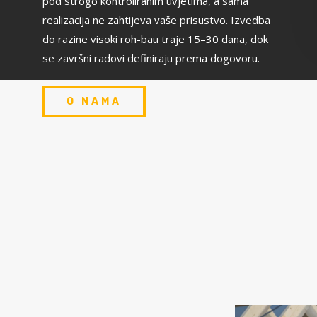
pod strogo kontroliranim uvjetima, a sama
realizacija ne zahtijeva vaše prisustvo. Izvedba
do razine visoki roh-bau traje 15–30 dana, dok
se završni radovi definiraju prema dogovoru.
O NAMA