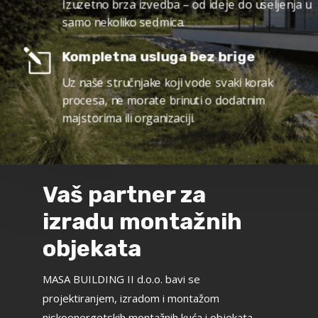
Izuzetno brza izvedba – od ideje do useljenja u
samo nekoliko sedmica.
l
Kompletna usluga bez brige
Uz naše stručnjake koji vode svaki korak
procesa, ne morate brinuti o dodatnim
majstorima ili organizaciji.
Vaš partner za
izradu montažnih
objekata
MASA BUILDING II d.o.o. bavi se
projektiranjem, izradom i montažom
niskoenergetskih montažnih kuća i objekata –