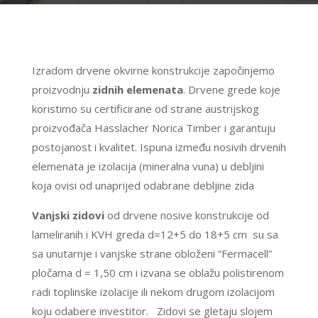
Izradom drvene okvirne konstrukcije započinjemo
proizvodnju
zidnih elemenata
. Drvene grede koje
koristimo su certificirane od strane austrijskog
proizvođača Hasslacher Norica Timber i garantuju
postojanost i kvalitet. Ispuna između nosivih drvenih
elemenata je izolacija (mineralna vuna) u debljini
koja ovisi od unaprijed odabrane debljine zida
Vanjski zidovi
od drvene nosive konstrukcije od
lameliranih i KVH greda d=12+5 do 18+5 cm su sa
sa unutarnje i vanjske strane obloženi “Fermacell”
pločama d = 1,50 cm i izvana se oblažu polistirenom
radi toplinske izolacije ili nekom drugom izolacijom
koju odabere investitor. Zidovi se gletaju slojem