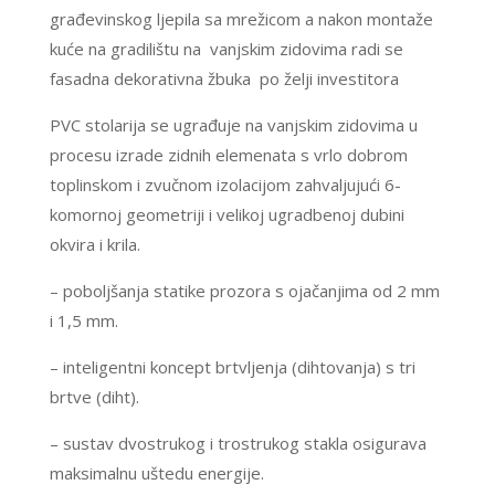
građevinskog ljepila sa mrežicom a nakon montaže
kuće na gradilištu na vanjskim zidovima radi se
fasadna dekorativna žbuka po želji investitora
PVC stolarija se ugrađuje na vanjskim zidovima u
procesu izrade zidnih elemenata s vrlo dobrom
toplinskom i zvučnom izolacijom zahvaljujući 6-
komornoj geometriji i velikoj ugradbenoj dubini
okvira i krila.
– poboljšanja statike prozora s ojačanjima od 2 mm
i 1,5 mm.
– inteligentni koncept brtvljenja (dihtovanja) s tri
brtve (diht).
– sustav dvostrukog i trostrukog stakla osigurava
maksimalnu uštedu energije.