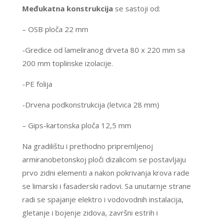
Međukatna konstrukcija
se sastoji od:
– OSB ploča 22 mm
-Gredice od lameliranog drveta 80 x 220 mm sa
200 mm toplinske izolacije.
-PE folija
-Drvena podkonstrukcija (letvica 28 mm)
– Gips-kartonska ploča 12,5 mm
Na gradilištu i prethodno pripremljenoj
armiranobetonskoj ploči dizalicom se postavljaju
prvo zidni elementi a nakon pokrivanja krova rade
se limarski i fasaderski radovi. Sa unutarnje strane
radi se spajanje elektro i vodovodnih instalacija,
gletanje i bojenje zidova, završni estrih i