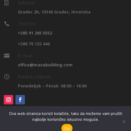

Adresa
Gradec 2b, 10340 Gradec, Hrvatska

Telefon
+385 91 265 5552
+386 70 123 446

E-mail
office@masabuilding.com

Radno vrijeme
Ponedeljak – Petak: 08:00 – 16:00
Ova web stranica koristi kolačiće, tako da možemo vam pružiti
najbolje korisničko iskustvo moguće.
© Masa Building 2023
Ok