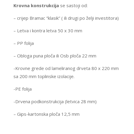
Krovna konstrukcija
se sastoji od:
– crijep Bramac “klasik” ( ili drugi po želji investitora)
– Letva i kontra letva 50 x 30 mm
– PP folija
– Obloga puna ploča ili Osb ploča 22 mm
-Krovne grede od lameliranog drveta 80 x 220 mm
sa 200 mm toplinske izolacije.
-PE folija
-Drvena podkonstrukcija (letvica 28 mm)
– Gips-kartonska ploča 12,5 mm